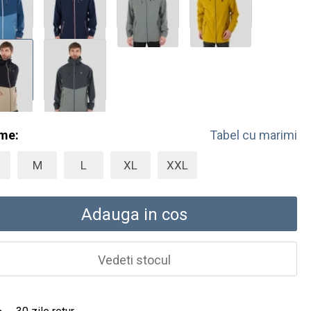
me:
Tabel cu marimi
M
L
XL
XXL
Adauga in cos
Vedeti stocul