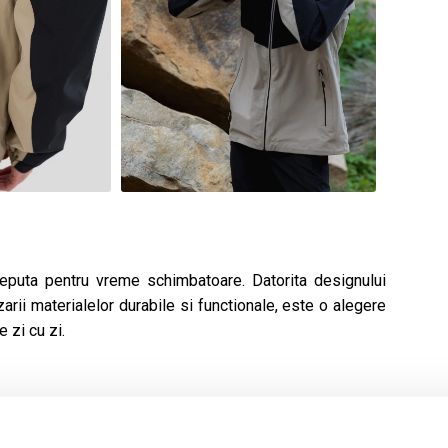
eputa pentru vreme schimbatoare. Datorita designului
zarii materialelor durabile si functionale, este o alegere
 zi cu zi.
zistent la vant:
Materialul exterior din poliester cu o