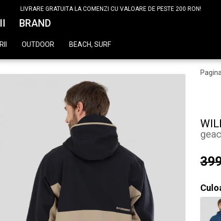
LIVRARE GRATUITA LA COMENZI CU VALOARE DE PESTE 200 RON!
II
BRAND
II
OUTDOOR
BEACH, SURF
Pagina
WIL
geac
399
Culo