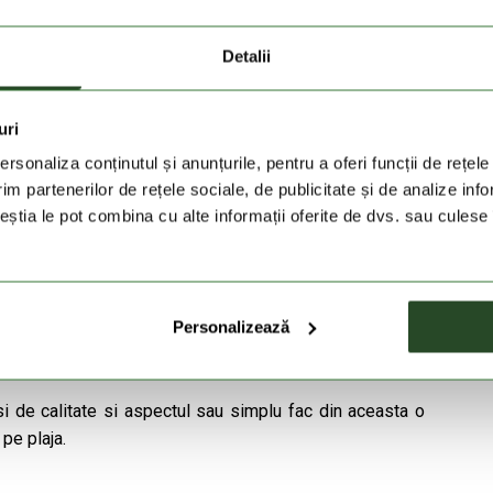
re impotriva vantului si a precipitatiilor usoare, in
inerea unui climat interior confortabil.
Detalii
 fermoar si buzunarul interior ofera depozitare
esentiale.
 ajustabile cu snur permit jachetei sa se adapteze
uri
rsonaliza conținutul și anunțurile, pentru a oferi funcții de rețele
abila si structura usoara a materialului permit miscare
im partenerilor de rețele sociale, de publicitate și de analize info
ructiona.
ceștia le pot combina cu alte informații oferite de dvs. sau culese î
 poliester rezistent si captuseala din plasa asigura o
si portabilitatea jachetei.
Personalizează
mporal ofera un aspect increzator si stilat in zilele de
 si de calitate si aspectul sau simplu fac din aceasta o
 pe plaja.