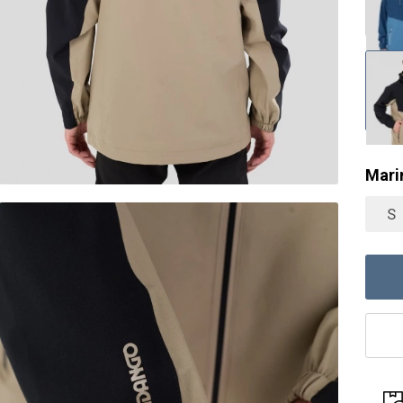
Mari
S