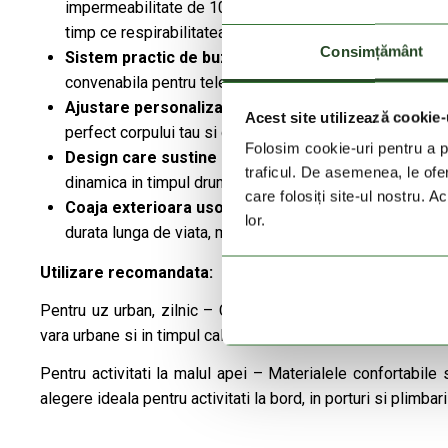
impermeabilitate de 10.000 mm ofera protectie de increde
timp ce respirabilitatea de 6.000 g/m2/24h ajuta la ment
Consimțământ
Sistem practic de buzunare:
Buzunarele exterioare cu
convenabila pentru telefon, harta sau alte echipamente 
Ajustare personalizabila:
Gluga si marginea inferioara
Acest site utilizează cookie-
perfect corpului tau si conditiilor meteorologice.
Folosim cookie-uri pentru a pe
Design care sustine miscarea libera:
Croiala confort
traficul. De asemenea, le ofer
dinamica in timpul drumetiilor, fara a strange sau a obst
care folosiți site-ul nostru. A
Coaja exterioara usoara, dar durabila:
Materialul din
lor.
durata lunga de viata, mentinand in acelasi timp usurinta 
Utilizare recomandata:
Pentru uz urban, zilnic – Culorile discrete si designul ate
vara urbane si in timpul calatoriilor.
Pentru activitati la malul apei – Materialele confortabile
alegere ideala pentru activitati la bord, in porturi si plimbari