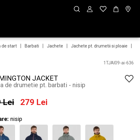
|
|
|
|
 de start
Barbati
Jachete
Jachete pt. drumetii si ploaie
Ja
1TJAI09-ai-636
MINGTON JACKET
a de drumetie pt. barbati - nisip
 Lei
279 Lei
are:
nisip