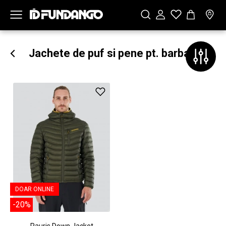
Jachete de puf si pene pt. barbati
DOAR ONLINE
-20%