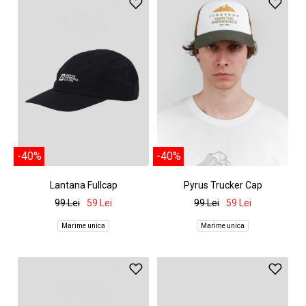
-40%
-40%
Lantana Fullcap
Pyrus Trucker Cap
99 Lei
59 Lei
99 Lei
59 Lei
Marime unica
Marime unica