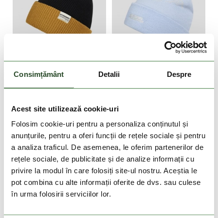
DOAR ONLINE
DOAR ONLINE
-25%
-63%
Consimțământ
Detalii
Despre
Duplex Reversible Beanie
Hill Beanie
79 Lei
59 Lei
79 Lei
29 Lei
Acest site utilizează cookie-uri
Marime unica
Marime unica
Folosim cookie-uri pentru a personaliza conținutul și
anunțurile, pentru a oferi funcții de rețele sociale și pentru
a analiza traficul. De asemenea, le oferim partenerilor de
rețele sociale, de publicitate și de analize informații cu
privire la modul în care folosiți site-ul nostru. Aceștia le
pot combina cu alte informații oferite de dvs. sau culese
în urma folosirii serviciilor lor.