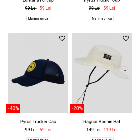
Lantana Fullcap
Pyrus Trucker Cap
99 Lei
59 Lei
99 Lei
59 Lei
Marime unica
Marime unica
-40%
-20%
Pyrus Trucker Cap
Ragnar Boonie Hat
99 Lei
59 Lei
149 Lei
119 Lei