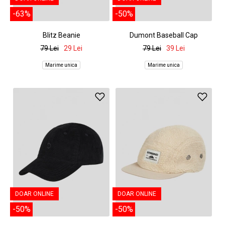
-63%
-50%
Blitz Beanie
Dumont Baseball Cap
79 Lei
29 Lei
79 Lei
39 Lei
Marime unica
Marime unica
DOAR ONLINE
DOAR ONLINE
-50%
-50%