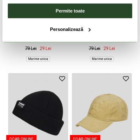
Permite toate
DOAR ONLINE
DOAR ONLINE
-63%
-63%
Personalizează
Hill Beanie
Blitz Beanie
79 Lei
29 Lei
79 Lei
29 Lei
Marime unica
Marime unica
DOAR ONLINE
DOAR ONLINE