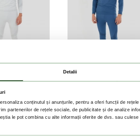
Detalii
s Baselayer Set
Seamless Baselayer Set
uri
ei
159 Lei
199 Lei
159 Lei
rsonaliza conținutul și anunțurile, pentru a oferi funcții de rețele
im partenerilor de rețele sociale, de publicitate și de analize info
ceștia le pot combina cu alte informații oferite de dvs. sau culese î