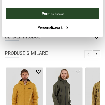
livrare in 2-3 zile lucratoare
Permite toate
DESCRIEREA PRODUSULUI
Personalizează
DETALII PRODUS
PRODUSE SIMILARE