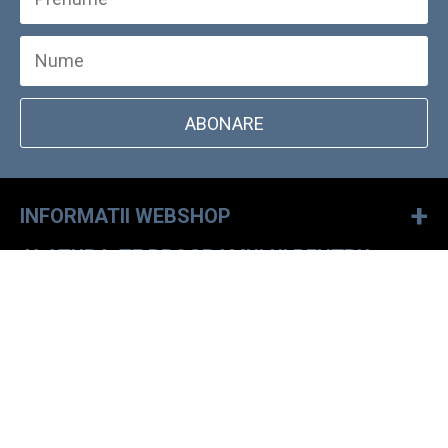
ABONARE
+
INFORMATII WEBSHOP
ALATURA-TE PROGRAMULUI PENTRU
+
CLIENTI FIDELI
LOCALIZATOR MAGAZINE DOCKYARD
SCRIE-NE!