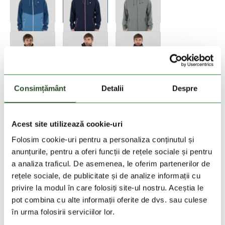
Consimțământ
Detalii
Despre
Marime:
Tabel cu marimi
S
M
L
XL
XXL
Acest site utilizează cookie-uri
Folosim cookie-uri pentru a personaliza conținutul și
anunțurile, pentru a oferi funcții de rețele sociale și pentru
Adauga in cos
a analiza traficul. De asemenea, le oferim partenerilor de
rețele sociale, de publicitate și de analize informații cu
Vedeti stocul
privire la modul în care folosiți site-ul nostru. Aceștia le
pot combina cu alte informații oferite de dvs. sau culese
în urma folosirii serviciilor lor.
30 zile retur