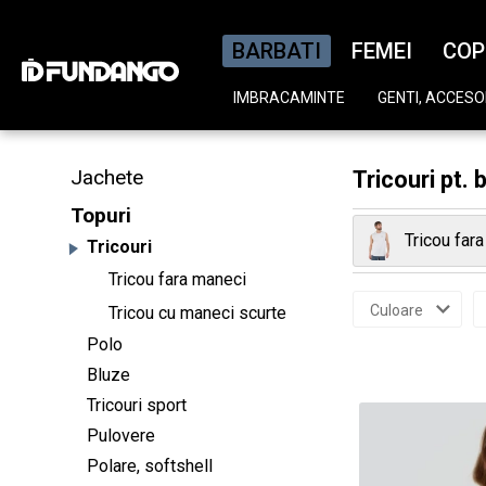
BARBATI
FEMEI
COP
IMBRACAMINTE
GENTI, ACCESOR
Jachete
Tricouri pt. 
Topuri
Tricou far
Tricouri
Tricou fara maneci
Culoare
Tricou cu maneci scurte
Polo
Bluze
Tricouri sport
Pulovere
Polare, softshell