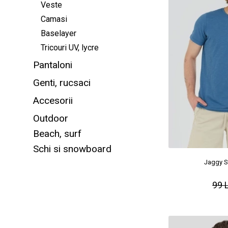
Veste
Camasi
Baselayer
Tricouri UV, lycre
Pantaloni
Genti, rucsaci
Accesorii
Outdoor
Beach, surf
Schi si snowboard
Jaggy St
99 