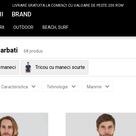
LIVRARE GRATUITA LA COMENZI CU VALOARE DE PESTE 200 RON!
II
BRAND
II
OUTDOOR
BEACH, SURF
barbati
68 produs
a maneci
Tricou cu maneci scurte
Caracteristica
Tehnologie
Marime