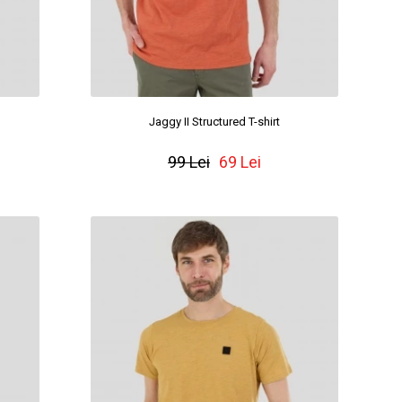
Jaggy II Structured T-shirt
99 Lei
69 Lei