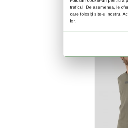
Folosim cookie-uri pentru a pe
traficul. De asemenea, le ofer
Vit
care folosiți site-ul nostru. A
99 
lor.