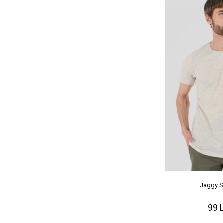
Jaggy St
99 