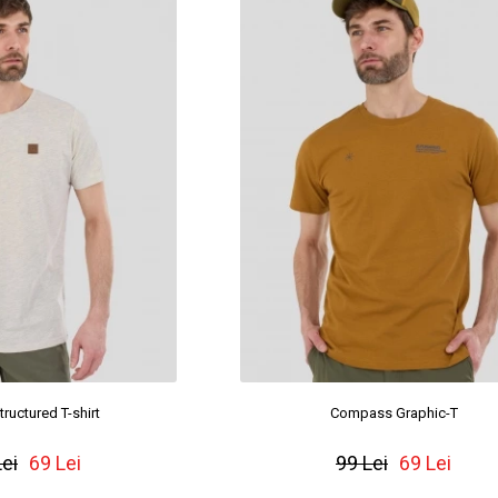
ructured T-shirt
Compass Graphic-T
Lei
69 Lei
99 Lei
69 Lei