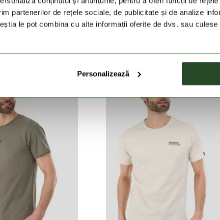
rsonaliza conținutul și anunțurile, pentru a oferi funcții de rețele
im partenerilor de rețele sociale, de publicitate și de analize info
al Graphic-T
Breaker Graphic-T
ceștia le pot combina cu alte informații oferite de dvs. sau culese î
Lei
59 Lei
119 Lei
79 Lei
Personalizează