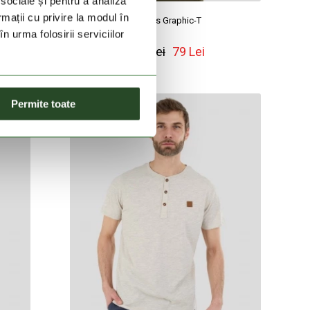
 sociale și pentru a analiza
rmații cu privire la modul în
Montes Graphic-T
n urma folosirii serviciilor
119 Lei
79 Lei
Permite toate