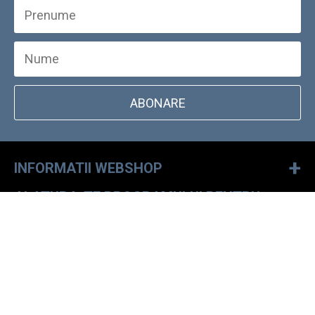
ABONARE
+
INFORMATII WEBSHOP
ALATURA-TE PROGRAMULUI PENTRU
+
CLIENTI FIDELI
LOCALIZATOR MAGAZINE DOCKYARD
SCRIE-NE!