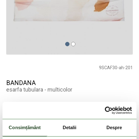
9SCAF30-ah-201
BANDANA
esarfa tubulara - multicolor
Culoare:
multicolor
Stoc epuizat
Consimțământ
Detalii
Despre