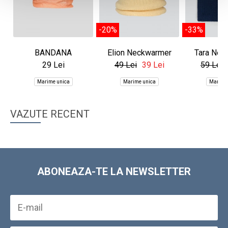
-20%
-33%
BANDANA
Elion Neckwarmer
Tara Nec
29 Lei
49 Lei
39 Lei
59 Lei
Marime unica
Marime unica
Marime
VAZUTE RECENT
ABONEAZA-TE LA NEWSLETTER