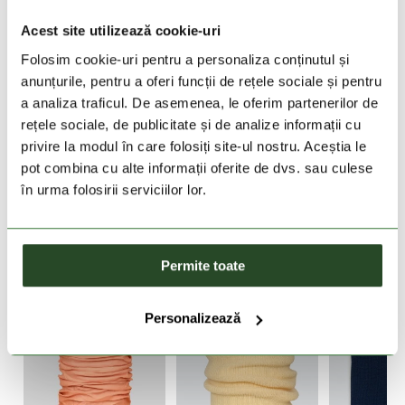
30 zile retur
Acest site utilizează cookie-uri
Folosim cookie-uri pentru a personaliza conținutul și
livrare in 2-3 zile lucratoare
anunțurile, pentru a oferi funcții de rețele sociale și pentru
a analiza traficul. De asemenea, le oferim partenerilor de
DESCRIEREA PRODUSULUI
rețele sociale, de publicitate și de analize informații cu
privire la modul în care folosiți site-ul nostru. Aceștia le
DETALII PRODUS
pot combina cu alte informații oferite de dvs. sau culese
în urma folosirii serviciilor lor.
PRODUSE SIMILARE
Permite toate
Personalizează