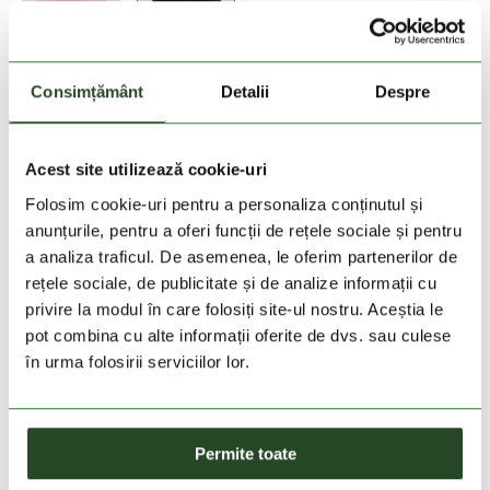
Consimțământ
Detalii
Despre
Adauga in cos
Acest site utilizează cookie-uri
Folosim cookie-uri pentru a personaliza conținutul și
Vedeti stocul
anunțurile, pentru a oferi funcții de rețele sociale și pentru
a analiza traficul. De asemenea, le oferim partenerilor de
rețele sociale, de publicitate și de analize informații cu
30 zile retur
privire la modul în care folosiți site-ul nostru. Aceștia le
pot combina cu alte informații oferite de dvs. sau culese
livrare in 2-3 zile lucratoare
în urma folosirii serviciilor lor.
DESCRIEREA PRODUSULUI
Permite toate
DETALII PRODUS