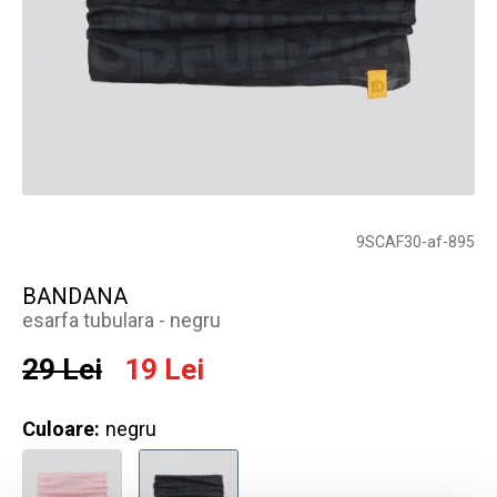
9SCAF30-af-895
BANDANA
esarfa tubulara - negru
29 Lei
19 Lei
Culoare:
negru