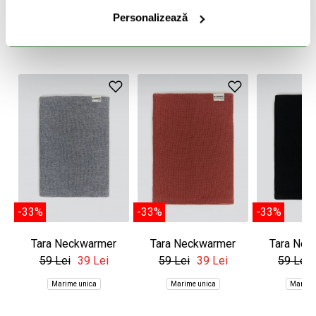
Personalizează
PRODUSE SIMILARE
-33%
-33%
-33%
Tara Neckwarmer
Tara Neckwarmer
Tara Nec
59 Lei
39 Lei
59 Lei
39 Lei
59 Lei
Marime unica
Marime unica
Marime