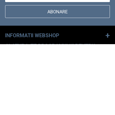
ABONARE
+
INFORMATII WEBSHOP
ALATURA-TE PROGRAMULUI PENTRU
+
CLIENTI FIDELI
LOCALIZATOR MAGAZINE DOCKYARD
SCRIE-NE!
+40749267373
Luni - Vineri: 9-15