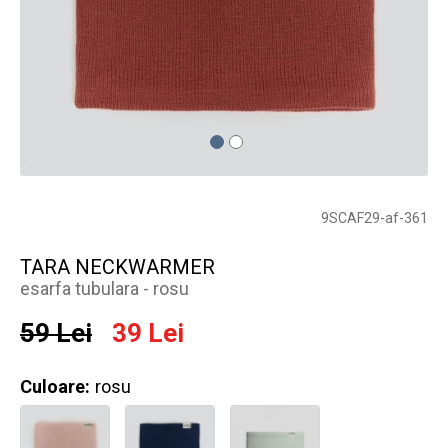
9SCAF29-af-361
TARA NECKWARMER
esarfa tubulara - rosu
59 Lei
39 Lei
Culoare:
rosu