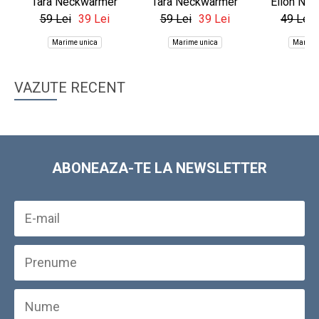
Tara Neckwarmer
Tara Neckwarmer
Elion Ne
59 Lei
39 Lei
59 Lei
39 Lei
49 Lei
Marime unica
Marime unica
Marime
VAZUTE RECENT
ABONEAZA-TE LA NEWSLETTER