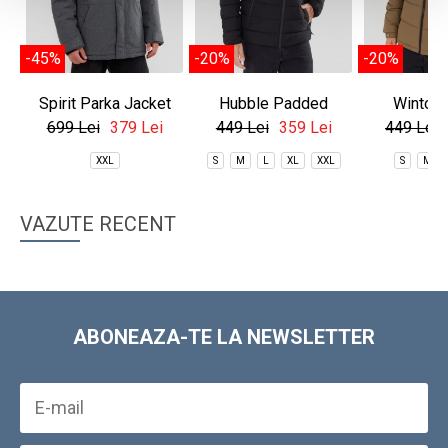
-45%
-20%
-20%
Spirit Parka Jacket
Hubble Padded
Winton 
Jacket
699 Lei
379 Lei
449 Lei
359 Lei
449 Lei
XXL
S
M
L
XL
XXL
S
M
VAZUTE RECENT
ABONEAZA-TE LA NEWSLETTER