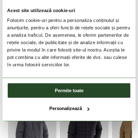
30 zile retur
Acest site utilizează cookie-uri
Folosim cookie-uri pentru a personaliza conținutul și
livrare in 2-3 zile lucratoare
anunțurile, pentru a oferi funcții de rețele sociale și pentru
a analiza traficul. De asemenea, le oferim partenerilor de
DESCRIEREA PRODUSULUI
rețele sociale, de publicitate și de analize informații cu
privire la modul în care folosiți site-ul nostru. Aceștia le
DETALII PRODUS
pot combina cu alte informații oferite de dvs. sau culese
în urma folosirii serviciilor lor.
PRODUSE SIMILARE
Permite toate
Personalizează