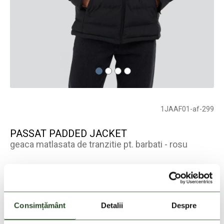
1JAAF01-af-299
PASSAT PADDED JACKET
geaca matlasata de tranzitie pt. barbati - rosu
Culoare:
rosu
Stoc epuizat
Consimțământ
Detalii
Despre