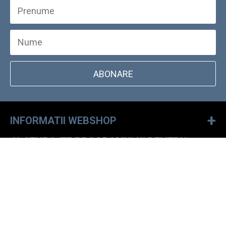
ABONARE
+
INFORMATII WEBSHOP
ALATURA-TE PROGRAMULUI PENTRU
+
CLIENTI FIDELI
LOCALIZATOR MAGAZINE DOCKYARD
SCRIE-NE!