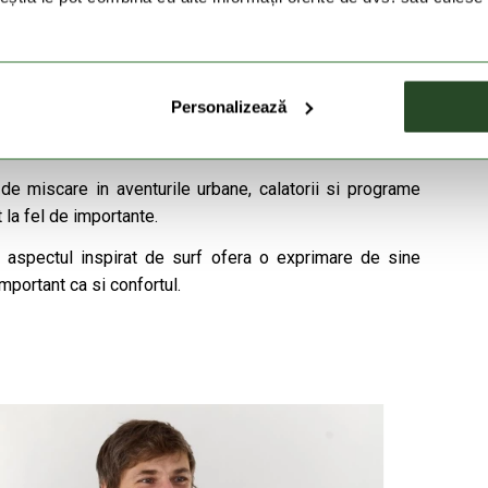
anta a obiectelor de valoare mici.
ada, cat si cu pantaloni scurti, fie ca este vorba de un
Personalizează
 de miscare in aventurile urbane, calatorii si programe
t la fel de importante.
si aspectul inspirat de surf ofera o exprimare de sine
 important ca si confortul.