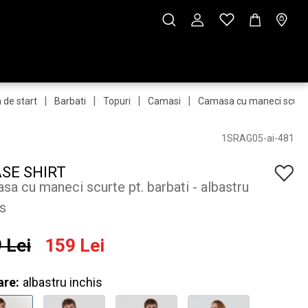
|
|
|
|
 de start
Barbati
Topuri
Camasi
Camasa cu maneci scurt
1SRAG05-ai-481
SE SHIRT
sa cu maneci scurte pt. barbati - albastru
is
 Lei
159 Lei
are:
albastru inchis