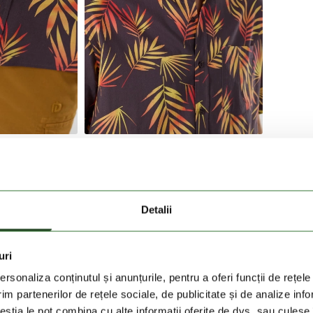
.
Detalii
de Portugalia, este alegerea perfecta pentru purtarea de
uri
portante.
rsonaliza conținutul și anunțurile, pentru a oferi funcții de rețele
usor, asigura un confort placut pe tot parcursul zilei.
im partenerilor de rețele sociale, de publicitate și de analize info
d libertate de miscare si arata bine pe orice tip de
ceștia le pot combina cu alte informații oferite de dvs. sau culese î