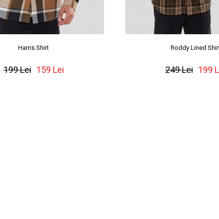
Harris Shirt
Roddy Lined Shir
199 Lei
159 Lei
249 Lei
199 L