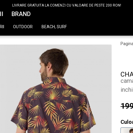
LIVRARE GRATUITA LA COMENZI CU VALOARE DE PESTE 200 RON!
II
BRAND
II
OUTDOOR
BEACH, SURF
Pagina
CHA
cama
inch
199
Culo