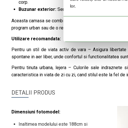
corp.
lor.
Buzunar exterior:
Serveste pentru depozitarea in sigur
Aceasta camasa se combina excelent atat cu pantaloni de str
program urban sau de o relaxare de weekend.
Utilizare recomandata:
Pentru un stil de viata activ de vara – Asigura libertate
spontane in aer liber, unde confortul si functionalitatea sun
Pentru tinuta urbana, lejera – Culorile sale indraznete 
caracteristica in viata de zi cu zi, cand stilul este la fel de
DETALII PRODUS
Dimensiuni fotomodel:
Inaltimea modelului este 188cm si