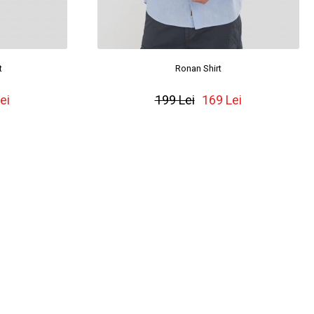
t
Ronan Shirt
ei
199 Lei
169 Lei