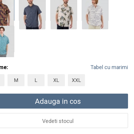
me:
Tabel cu marimi
M
L
XL
XXL
Adauga in cos
Vedeti stocul