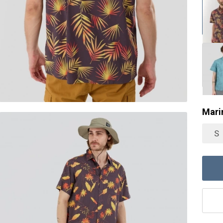
Mari
S