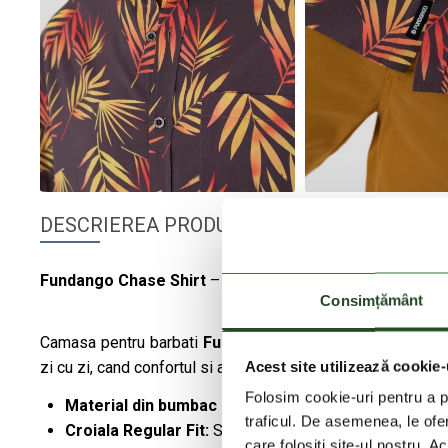
DESCRIEREA PRODUSULUI
Fundango
Chase Shirt
– Stil indraznet si confort cotidian
Consimțământ
Camasa pentru barbati
Fundango
Chase Shirt, inspirata 
Acest site utilizează cookie-
zi cu zi, cand confortul si aspectul sportiv sunt la fel de im
Folosim cookie-uri pentru a pe
Material din bumbac si vascoza:
Moale la atingere si 
traficul. De asemenea, le ofer
Croiala Regular Fit:
Se potriveste confortabil, permitan
care folosiți site-ul nostru. A