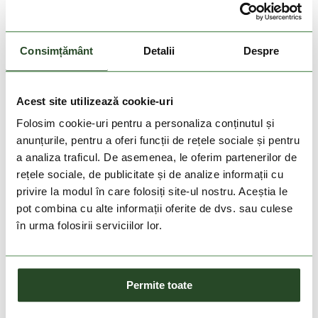
35-38
39-42
39-42
43-46
Consimțământ
Detalii
Despre
Acest site utilizează cookie-uri
Folosim cookie-uri pentru a personaliza conținutul și
anunțurile, pentru a oferi funcții de rețele sociale și pentru
a analiza traficul. De asemenea, le oferim partenerilor de
rețele sociale, de publicitate și de analize informații cu
privire la modul în care folosiți site-ul nostru. Aceștia le
DOAR ONLINE
pot combina cu alte informații oferite de dvs. sau culese
în urma folosirii serviciilor lor.
SKI Socks
99 Lei
35-38
Permite toate